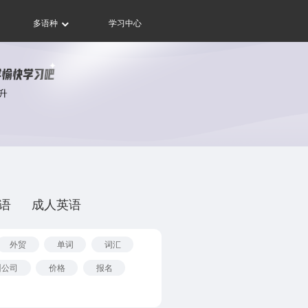
多语种
学习中心
语
成人英语
外贸
单词
词汇
训公司
价格
报名