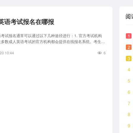
英语考试报名在哪报
语考试报名通常可以通过以下几种途径进行：1. 官方考试机构
1
大多数成人英语考试的官方机构都会提供在线报名系统。考生可
2
相关考试机构的官方网站，注册并填写报名表格。这些网站通常
20 10:44
6
细的考
3
4
5
6
7
8
9