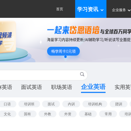
首页
学习资讯
企业服务
企业英语
称英语
面试英语
职场英语
实用英
口语
培训班
面试
内训
培训机构
团训
文化
国有
外教
外资
基础
常用
培