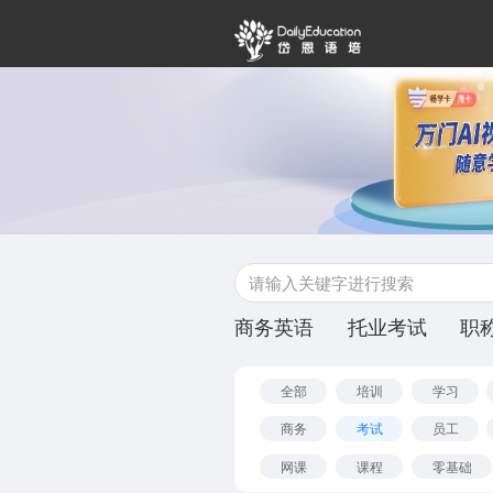
商务英语
托业考试
职
全部
培训
学习
商务
考试
员工
网课
课程
零基础