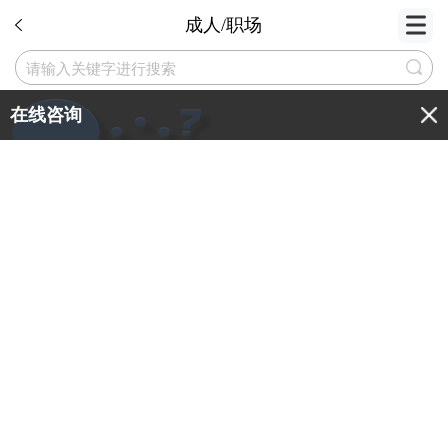
成人/职场
在线咨询
商务英语
托业考试
职称英语
面试英语
职场英语
企
全部
写作
词汇
语法
阅读
听力
口
商务英语培训价格什么样的培训机构便宜
商务英语培训价格：寻找经济实惠的培训机构在商务英
语培训市场中，价格是许多学习者关注的焦点。许多学
习者希望找到价格实惠、教学质量可靠的培训机构。那
2024.01.15 10:22
31
么，什么样的培训机构会比较便宜呢？本文将为您详细
解析。首