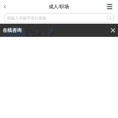
成人/职场
在线咨询
商务英语
托业考试
职称英语
面试英语
职场英语
企
全部
写作
词汇
语法
阅读
听力
口
商务英语培训机构哪家好五大推荐岱恩教育的理由
商务英语培训机构哪家好五大推荐岱恩教育的理由随着
职场国际化进程加速，商务英语早已不再是加分技能，
而是职场人晋升、跨境业务拓展、对接国际资源的必备
2026.08.05 15:08
4
核心能力。市面上商务英语培训机构数量繁多，教学质
量、课程